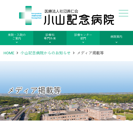
メニュー
来院・入院の
診療科
診療センター
病院案内
ご案内
専門外来
部門
HOME
小山記念病院からのお知らせ
メディア掲載等
メディア掲載等