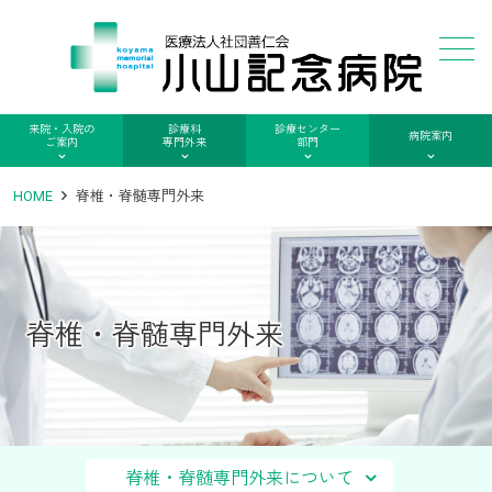
メニュー
来院・入院の
診療科
診療センター
病院案内
ご案内
専門外来
部門
HOME
脊椎・脊髄専門外来
脊椎・脊髄専門外来
脊椎・脊髄専門外来について