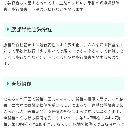
り神経症状を呈するものです。上肢のシビレ、手指の巧緻運動障
害、歩行障害、下肢のシビレなどを呈します。
腰部脊柱管狭窄症
腰椎部脊柱管が主に退行変性により狭小化し、ここを通る神経を圧
迫して間歇性跛行（少し歩いては腰を曲げるか座るかして休憩しな
ければ歩行できない）と呼ばれる典型的歩行障害を呈するもので
す。
脊髄損傷
なんらかの原因で脊椎に圧力がかかり、脊椎が損傷を受け、この結
果、二次的に脊髄が損傷を受けることによって、運動知覚障害が起
こったもの、脊椎が受ける損傷の部位によって症状は異なります。
全脊椎のうち最も損傷を受けやすいのは、第5～7頸椎、第4～7胸
椎、第10胸椎～第2腰椎の3か所です。頸髄の損傷では四肢麻痺をき