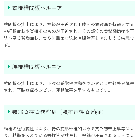
頸椎椎間板ヘルニア
椎間板の突出により、神経が圧迫され上肢への放散痛を特徴とする
神経根症状や脊椎そのものが圧迫され、その部位の骨髄髄節症や下
肢へ至る脊髄症状、さらに重篤な膀胱直腸障害をきたしうる疾患で
す。
腰椎椎間板ヘルニア
椎間板の突出により、下肢の感覚や運動をつかさどる神経根が障害
され、下肢疼痛やシビレ、運動障害を呈するものです。
頸部脊柱管狭窄症（頸椎症性脊髄症）
頸椎の退行変性により、骨の変形や椎間にある黄色靭帯肥厚等によ
り、精髄を入れている脊柱管が狭窄し、脊髄が圧迫されることによ