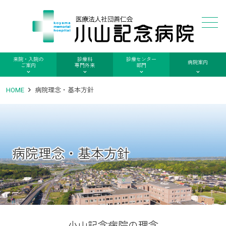
メニュー
来院・入院の
診療科
診療センター
病院案内
ご案内
専門外来
部門
HOME
病院理念・基本方針
病院理念・基本方針
小山記念病院の理念