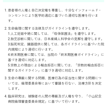
患者様の人権と自己決定権を尊重し、十分なインフォームド・
コンセントにより医学的適応に基づいた適切な医療を行いま
す。
生命倫理に関する法律及びガイドラインを遵守します。
1.人工妊娠中絶に関しては、「母体保護法」を遵守します。
2.胎児診断に関しては、日本産婦人科学会の見解を遵守します。
3.脳死判定、臓器提供に関しては、各ガイドラインに基づいた院
内規程により適切に行います。
4.終末期医療に関しては、当院の「終末期医療ガイドライン」に
基づき適切に対応します。
5.宗教上の理由による輸血拒否に関しては、「宗教的輸血拒否に
関するガイドライン」に基づき適切に対応します。
生命の尊厳に関する問題、医療行為の妥当性に関する問題につ
いては、倫理委員会等において審議を行ない、治療方針を決定
します。
臨床研究は、被験者の人間の尊厳及び人権を守り、「小山記念
病院倫理審査委員会規定」に基づいて行います。