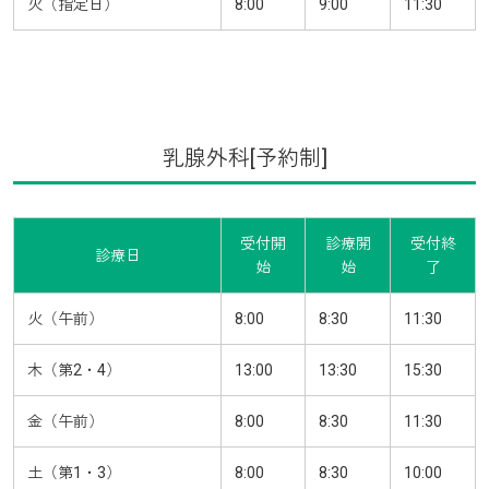
火（指定日）
8:00
9:00
11:30
乳腺外科[予約制]
受付開
診療開
受付終
診療日
始
始
了
火（午前）
8:00
8:30
11:30
木（第2・4）
13:00
13:30
15:30
金（午前）
8:00
8:30
11:30
土（第1・3）
8:00
8:30
10:00