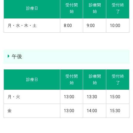
受付開
診療開
受付終
診療日
始
始
了
月・水・木・土
8:00
9:00
10:00
午後
受付開
診療開
受付終
診療日
始
始
了
月・火
13:00
13:30
15:00
金
13:00
14:00
15:30