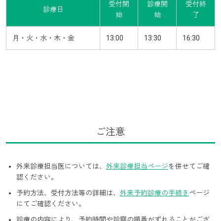
受付開
診療開
受付終
診療日
始
始
了
月・火・水・木・金
13:00
13:30
16:30
ご注意
外来診療担当医については、
外来診療担当ページ
を併せてご確
認ください。
予約方法、受付方法等の詳細は、
外来予約診療の手続き
ページ
にてご確認ください。
診療の内容により、予約時間や診察の順番がずれることがござ