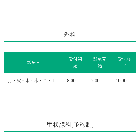
外科
受付開
診療開
受付終
診療日
始
始
了
月・火・水・木・金・土
8:00
9:00
10:00
甲状腺科[予約制]