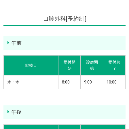
口腔外科[予約制]
午前
受付開
診療開
受付終
診療日
始
始
了
水・木
8:00
9:00
10:00
午後