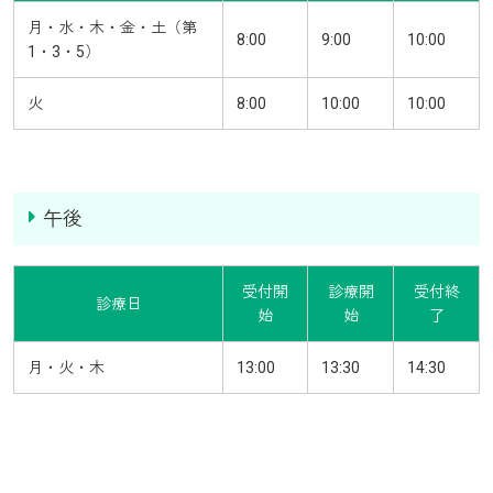
月・水・木・金・土（第
8:00
9:00
10:00
1・3・5）
火
8:00
10:00
10:00
午後
受付開
診療開
受付終
診療日
始
始
了
月・火・木
13:00
13:30
14:30