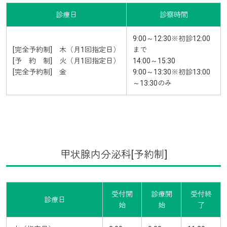
診療日
診察時間
9:00～12:30※初診12:00
[完全予約制] 木（月1回指定日）
まで
[予 約 制] 火（月1回指定日）
14:00～15:30
[完全予約制] 金
9:00～13:30※初診13:00
～13:30のみ
甲状腺内分泌科[予約制]
受付開
診療開
受付終
診療日
始
始
了