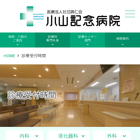
メニュー
来院・入院の
診療科
診療センター
病院案内
ご案内
専門外来
部門
HOME
診療受付時間
診療受付時間
内科
消化器科
外科