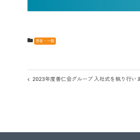
患者・一般
投
2023年度善仁会グループ 入社式を執り行い
稿
ナ
ビ
ゲ
ー