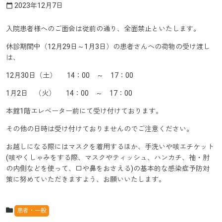
2023年12月7日
calendar_today
入院患者様へのご面会は従前の通り、全面禁止といたします。
休診期間中（12月29日～1月3日）の患者さんへの荷物の受け渡し
は、
12月30日（土） 14：00 ～ 17：00
1月2日 （火） 14：00 ～ 17：00
本館1階エレベーター前にて受け付けております。
その他の日時は受け付けておりませんのでご注意ください。
お越しになる際にはマスクを着用するほか、手洗いや咳エチケット
(咳やくしゃみをする際、マスクやティッシュ、ハンカチ、袖・肘
の内側などを使って、口や鼻をおさえる)の基本的な感染症予防対
策に努めていただきますよう、お願いいたします。
患者・一般