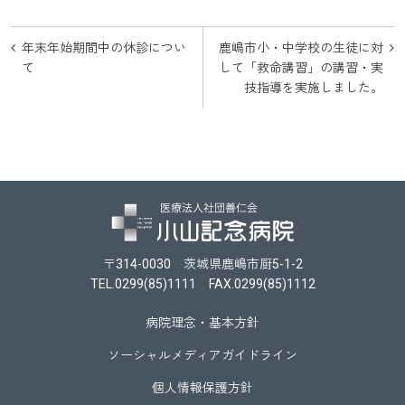
投
年末年始期間中の休診につい
鹿嶋市小・中学校の生徒に対
稿
て
して「救命講習」の講習・実
技指導を実施しました。
ナ
ビ
ゲ
ー
シ
ョ
〒314-0030 茨城県鹿嶋市厨5-1-2
ン
TEL.0299(85)1111 FAX.0299(85)1112
病院理念・基本方針
ソーシャルメディアガイドライン
個人情報保護方針