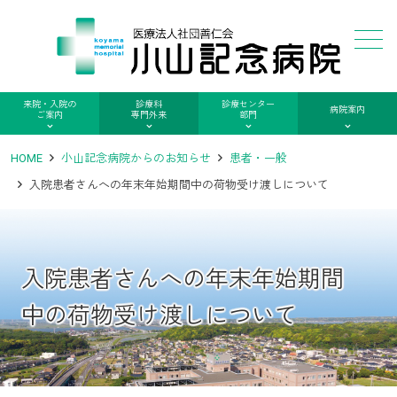
メニュー
来院・入院の
診療科
診療センター
病院案内
ご案内
専門外来
部門
HOME
小山記念病院からのお知らせ
患者・一般
入院患者さんへの年末年始期間中の荷物受け渡しについて
入院患者さんへの年末年始期間
中の荷物受け渡しについて