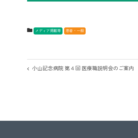
メディア掲載等
患者・一般
投
小山記念病院 第４回 医療職説明会のご案内
稿
ナ
ビ
ゲ
ー