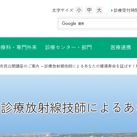
小
中
大
診療受付時
文字サイズ:
診療科・専門外来
診療センター・部門
医療連携
市民公開講座のご案内 ～診療放射線技師によるあなたの健康寿命を延ばす！
～診療放射線技師による