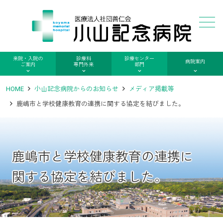
メニュー
来院・入院の
診療科
診療センター
病院案内
ご案内
専門外来
部門
HOME
小山記念病院からのお知らせ
メディア掲載等
鹿嶋市と学校健康教育の連携に関する協定を結びました。
鹿嶋市と学校健康教育の連携に
関する協定を結びました。