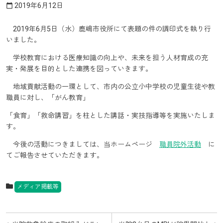
2019年6月12日
calendar_today
2019年6月5日（水）鹿嶋市役所にて表題の件の調印式を執り行
いました。
学校教育における医療知識の向上や、未来を担う人材育成の充
実・発展を目的とした連携を図っていきます。
地域貢献活動の一環として、市内の公立小中学校の児童生徒や教
職員に対し、「がん教育」
「食育」「救命講習」を柱とした講話・実技指導等を実施いたしま
す。
今後の活動につきましては、当ホームページ
職員院外活動
に
てご報告させていただきます。
メディア掲載等
投