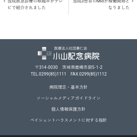
当院救急診療の取組みがテレ
当院3台目のMRIが稼働開始と
稿
ビで紹介されました
なりました
ナ
ビ
ゲ
ー
シ
〒314-0030 茨城県鹿嶋市厨5-1-2
ョ
TEL.0299(85)1111 FAX.0299(85)1112
ン
病院理念・基本方針
ソーシャルメディアガイドライン
個人情報保護方針
ペイシェントハラスメントに対する指針