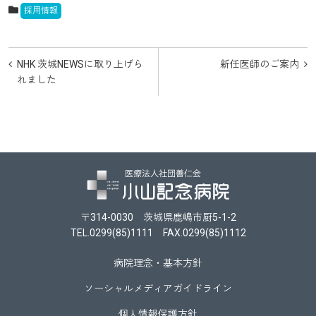
採用情報
投
NHK 茨城NEWSに取り上げら
新任医師のご案内
稿
れました
ナ
ビ
ゲ
ー
シ
〒314-0030 茨城県鹿嶋市厨5-1-2
ョ
TEL.0299(85)1111 FAX.0299(85)1112
ン
病院理念・基本方針
ソーシャルメディアガイドライン
個人情報保護方針