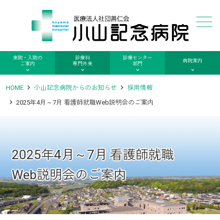
メニュー
来院・入院の
診療科
診療センター
病院案内
ご案内
専門外来
部門
HOME
小山記念病院からのお知らせ
採用情報
2025年4月～7月 看護師就職Web説明会のご案内
2025年4月～7月 看護師就職
Web説明会のご案内