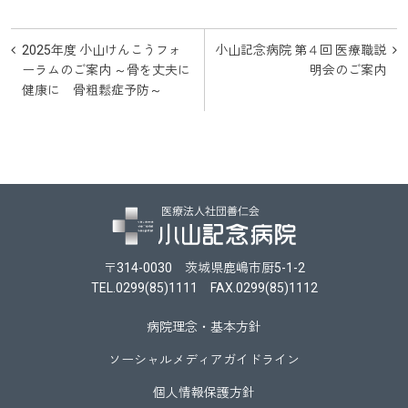
投
2025年度 小山けんこうフォ
小山記念病院 第４回 医療職説
稿
ーラムのご案内 ～骨を丈夫に
明会のご案内
健康に 骨粗鬆症予防～
ナ
ビ
ゲ
ー
シ
ョ
〒314-0030 茨城県鹿嶋市厨5-1-2
ン
TEL.0299(85)1111 FAX.0299(85)1112
病院理念・基本方針
ソーシャルメディアガイドライン
個人情報保護方針