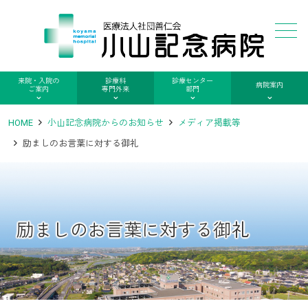
メニュー
来院・入院の
診療科
診療センター
病院案内
ご案内
専門外来
部門
HOME
小山記念病院からのお知らせ
メディア掲載等
励ましのお言葉に対する御礼
励ましのお言葉に対する御礼