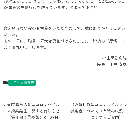
◎ 対応がしっかりしていますね。安心してかかることが出来ます。
◎ 事態の早期収束を願っています。頑張って下さい。
数え切れない程のお言葉をいただきまして、誠にありがとうござい
ました。
その一言に、職員一同大変勇気づけられました。皆様のご厚情に心
より御礼申し上げます。
小山記念病院
院長 田中 直見
メディア掲載等
投
当院職員の新型コロナウイル
【更新】新型コロナウイルス
稿
ス感染発生に関するお知らせ
感染症について（当院の状況
（第４報：最終報）8月23日
に関するご案内）
ナ