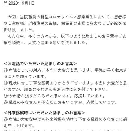
2020年9月1日
calendar_today
今回、当院職員の新型コロナウイルス感染発生において、患者様
やご家族様、近隣住民の皆様、関係者の皆様に多大なるご心配をお
掛け致しました。
そんな中、多くの方々から、以下のような励ましのお言葉やご支
援を頂戴し、大変心温まる想いを致しました。
＜お電話でいただいた励ましのお言葉＞
◎ 病院としての対応、本当に大変だと思います。事態が早く収束す
ることを願っています。
◎ 現状に対し丁寧な説明ありがとうございます。本当に大変だと思
いますが、職員のみなさんもお身体に気を付けて下さい。
◎ 今が踏ん張りどころだと思います。応援しています。
◎ 職員のみなさんも不安だとおもいますが、応援しています。
＜外来診察時にいただいた励ましのお言葉＞
◎ 病院が大変な中でも外来診察を続けて下さる職員のみなさまに感
謝申し上げます。