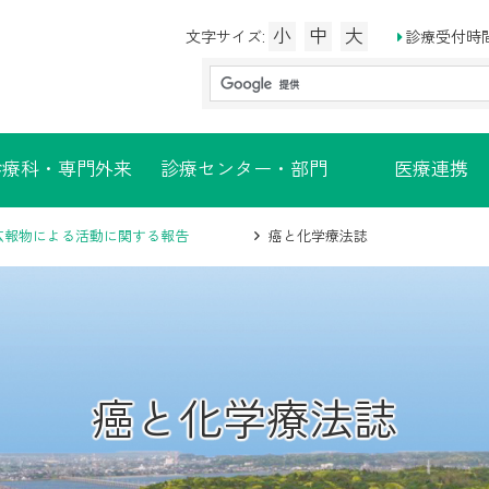
小
中
大
診療受付時
文字サイズ:
診療科・専門外来
診療センター・部門
医療連携
広報物による活動に関する報告
癌と化学療法誌
癌と化学療法誌