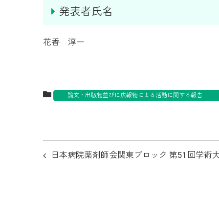
発表者氏名
花香 淳一
論文・出版物並びに広報物による活動に関する報
投
日本病院薬剤師会関東ブロック 第51回学術
稿
ナ
ビ