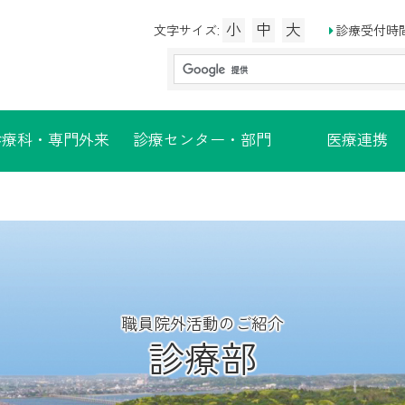
小
中
大
診療受付時
文字サイズ:
診療科・専門外来
診療センター・部門
医療連携
診療部