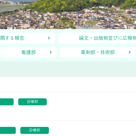
表に関する報告
論文・出版物並びに広
看護部
薬剤部・技術部
る報告
診療部
る報告
診療部