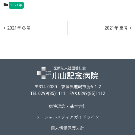
2021年
投
2021年 冬号
2021年 夏号
稿
ナ
ビ
ゲ
ー
シ
〒314-0030 茨城県鹿嶋市厨5-1-2
TEL.0299(85)1111 FAX.0299(85)1112
ョ
ン
病院理念・基本方針
ソーシャルメディアガイドライン
個人情報保護方針