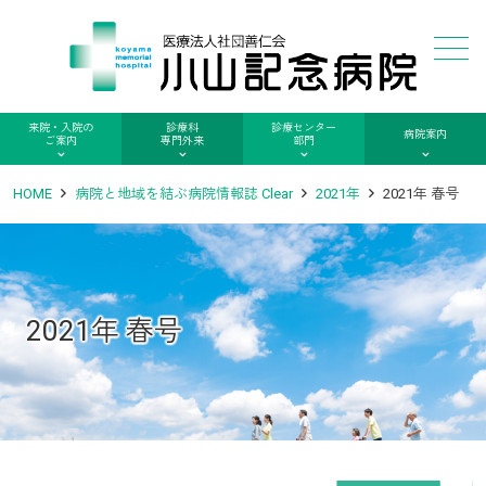
メニュー
来院・入院の
診療科
診療センター
病院案内
ご案内
専門外来
部門
HOME
病院と地域を結ぶ病院情報誌 Clear
2021年
2021年 春号
2021年 春号